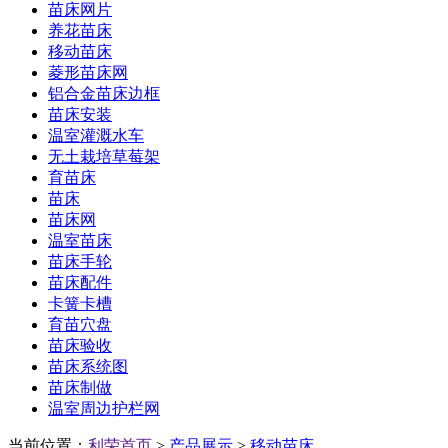
苗床网片
养花苗床
移动苗床
菱形苗床网
铝合金苗床边框
苗床安装
温室灌溉水车
无土栽培草莓架
育苗床
苗床
苗床网
温室苗床
苗床手轮
苗床配件
卡簧卡槽
育苗穴盘
苗床验收
苗床系统图
苗床制做
温室周边护栏网
当前位置：
利荣首页
>
产品展示
>
移动苗床