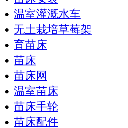
温室灌溉水车
无土栽培草莓架
育苗床
苗床
苗床网
温室苗床
苗床手轮
苗床配件