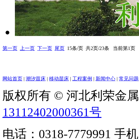
第一页
上一页
下一页
尾页
15条/页 共2页/23条 当前第1页
网站首页
|
潮汐苗床
|
移动苗床
|
工程案例
|
新闻中心
|
常见问题
版权所有 © 河北利荣金
13112402000361号
电话：0318-7779991 手机