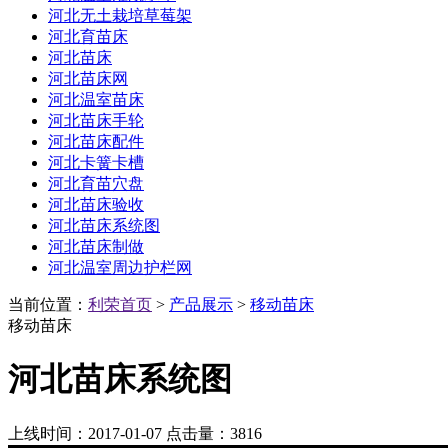
河北无土栽培草莓架
河北育苗床
河北苗床
河北苗床网
河北温室苗床
河北苗床手轮
河北苗床配件
河北卡簧卡槽
河北育苗穴盘
河北苗床验收
河北苗床系统图
河北苗床制做
河北温室周边护栏网
当前位置：
利荣首页
>
产品展示
>
移动苗床
移动苗床
河北苗床系统图
上线时间：2017-01-07 点击量：
3816