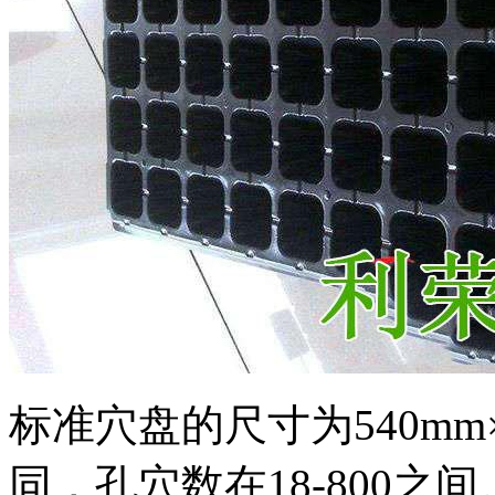
标准穴盘的尺寸为540mm
同，孔穴数在18-800之