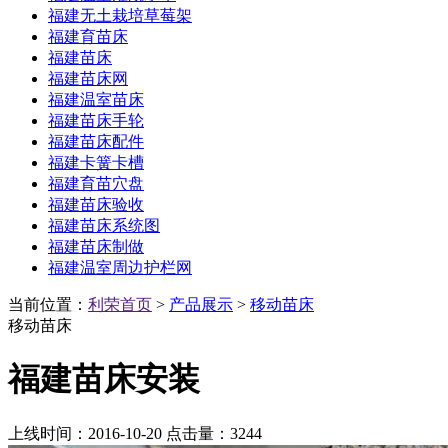
福建无土栽培草莓架
福建育苗床
福建苗床
福建苗床网
福建温室苗床
福建苗床手轮
福建苗床配件
福建卡簧卡槽
福建育苗穴盘
福建苗床验收
福建苗床系统图
福建苗床制做
福建温室周边护栏网
当前位置：
利荣首页
>
产品展示
>
移动苗床
移动苗床
福建苗床安装
上线时间：2016-10-20 点击量：
3244