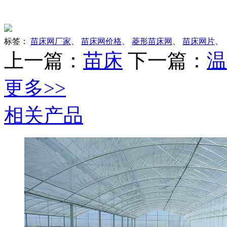
标签：
苗床网厂家
、
苗床网价格
、
菱形苗床网
、
苗床网片
、
上一篇：
苗床
下一篇：
温
更多>>
相关产品