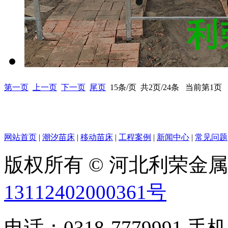
第一页
上一页
下一页
尾页
15条/页 共2页/24条 当前第1页
网站首页
|
潮汐苗床
|
移动苗床
|
工程案例
|
新闻中心
|
常见问题
版权所有 © 河北利荣金
13112402000361号
电话：0318-7779991 手机