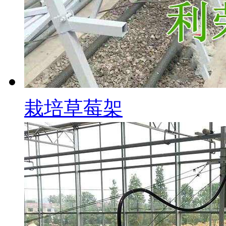
栽培草莓架